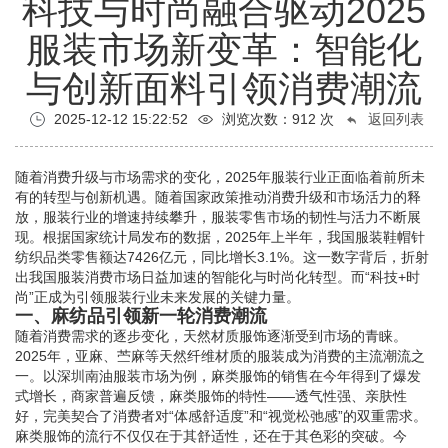
科技与时尚融合驱动2025
服装市场新变革：智能化
与创新面料引领消费潮流
2025-12-12 15:22:52
浏览次数：
912
次
返回列表
随着消费升级与市场需求的变化，2025年服装行业正面临着前所未
有的转型与创新机遇。随着国家政策推动消费升级和市场活力的释
放，服装行业的增速持续攀升，服装零售市场的韧性与活力不断展
现。根据国家统计局发布的数据，2025年上半年，我国服装鞋帽针
纺织品类零售额达7426亿元，同比增长3.1%。这一数字背后，折射
出我国服装消费市场日益加速的智能化与时尚化转型。而“科技+时
尚”正成为引领服装行业未来发展的关键力量。
一、麻纺品引领新一轮消费潮流
随着消费需求的逐步变化，天然材质服饰逐渐受到市场的青睐。
2025年，亚麻、苎麻等天然纤维材质的服装成为消费的主流潮流之
一。以深圳南油服装市场为例，麻类服饰的销售在今年得到了爆发
式增长，商家普遍反馈，麻类服饰的特性——透气性强、亲肤性
好，完美契合了消费者对“体感舒适度”和“视觉松弛感”的双重需求。
麻类服饰的流行不仅仅在于其舒适性，还在于其色彩的突破。今