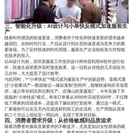
三、智能化升级：AI设计与小单快反模式加速服装生
产
随着时尚潮流的快速更迭，消费者对个性化和快速更新的需求越来
越强烈。在快时尚行业，产品从设计到出货的速度成为竞争力的重
要体现。为了应对快速的时尚周期，服装生产企业纷纷加大对智能
化技术的投入。
以AI设计为例，深圳某服装工作室的设计师何苗利用AI软件进行创
作，快速生成草图并实时预览效果。这一过程从传统的几天缩短为
几分钟，大大提高了设计效率。
与此同时，**“小单快反”**模式成为服装生产中的新趋势。该模式通
过“小批量试产—数据验证—爆款复制”的闭环，能够快速响应市场需
求，减少库存积压和过剩生产。在佛山的某服装厂，今年实施了升
级版的“小单快反”模式，单张订单量从3000件压缩至500件，不仅降
低了商家的试错成本，还提高了爆款的打造效率。通过这一模式，
厂家最快可以在五天内完成选材到加工的全流程，生产周期从原来
的三个月以上缩短至一周以内，实现了零库存目标。
四、消费者需求升级：从价格敏感到品质追求
随着消费者对服装质量要求的不断提升，尤其是知识女性群体的崛
起，时尚不再仅仅是外观的追求，更多地转向了内涵与品质的体