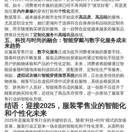
现。如今，消费者对衣服的选择已经不再局限于“便宜好看”，而是更
加注重
内外兼修
的穿衣打扮和
个性化
需求。
数据显示，越来越多的都市女性开始追求
高品质、高品味
的服饰，
尤其是职业女性，她们更倾向于选择符合自身身份和品味的定制衣
物，而非随便购买便宜的服饰。这一趋势也促使越来越多的服装品
牌将目光投向了
定制化服务
和
高端衣品
领域。
五、科技与时尚的融合：智能穿戴与数字化服务成未
来趋势
在服装零售行业，
数字化服务
正成为提升消费者体验的重要手段。
随着科技的不断发展，服装品牌纷纷探索如何通过智能化手段提升
用户的购物体验和产品的个性化定制。未来，消费者将能够通过智
能设备随时随地体验到虚拟试衣、搭配推荐、定制化生产等服务。
例如，
虚拟试衣镜
和
智能穿搭推荐系统
的应用，正在改变传统的购
物体验。顾客可以在虚拟环境中试穿多款服饰，系统会根据其体
型、肤色和个人喜好，智能推荐合适的服装。这一创新不仅提升了
顾客的购买转化率，还优化了商品库存管理，进一步推动了服装零
售行业的智能化升级。
结语：迎接2025，服装零售业的智能化
和个性化未来
2025年是服装零售行业的关键转折点。随着“科技+时尚”模式的加速
发展，服装行业正迎来一场全面的智能化和个性化变革。从面料创